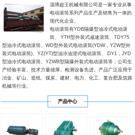
淄博超王机械有限公司是一家专业从事
电动滚筒系列产品生产及销售为一体的
现代化企业。
电动滚筒有YDB隔爆型油冷式电动滚
筒、 YTH型外装式减速滚筒、TDY75
型油冷式电动滚筒、WD型外装式电动滚筒(YDW，YZW型外
装式电动滚筒)、YZ(YT)型油冷油浸式电动滚筒、 DY1，JYD
型油冷式电动滚筒、YZWB型隔爆外装式电动滚筒等；公司生
产经验丰富、技术力量雄厚、检测设备先进。产品广泛应用于
冶金、矿山、造纸、煤炭、建材、电力、化工、复合肥及筑路
机械等行业。
我公司一直坚持'科技兴企，以人为本'的战略，以'诚为基、信
产品中心
为本'的经营理念。不断加大科技投...
[查看详情]