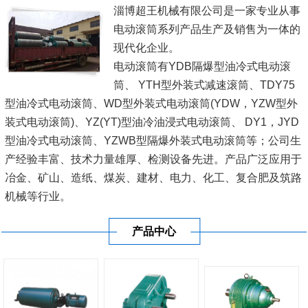
淄博超王机械有限公司是一家专业从事
电动滚筒系列产品生产及销售为一体的
现代化企业。
电动滚筒有YDB隔爆型油冷式电动滚
筒、 YTH型外装式减速滚筒、TDY75
型油冷式电动滚筒、WD型外装式电动滚筒(YDW，YZW型外
装式电动滚筒)、YZ(YT)型油冷油浸式电动滚筒、 DY1，JYD
型油冷式电动滚筒、YZWB型隔爆外装式电动滚筒等；公司生
产经验丰富、技术力量雄厚、检测设备先进。产品广泛应用于
冶金、矿山、造纸、煤炭、建材、电力、化工、复合肥及筑路
机械等行业。
我公司一直坚持'科技兴企，以人为本'的战略，以'诚为基、信
产品中心
为本'的经营理念。不断加大科技投...
[查看详情]